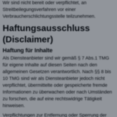
Wir sind nicht bereit oder verpflichtet, an
Streitbeilegungsverfahren vor einer
Verbraucherschlichtungsstelle teilzunehmen.
Haftungsausschluss
(Disclaimer)
Haftung für Inhalte
Als Diensteanbieter sind wir gemäß § 7 Abs.1 TMG
für eigene Inhalte auf diesen Seiten nach den
allgemeinen Gesetzen verantwortlich. Nach §§ 8 bis
10 TMG sind wir als Diensteanbieter jedoch nicht
verpflichtet, übermittelte oder gespeicherte fremde
Informationen zu überwachen oder nach Umständen
zu forschen, die auf eine rechtswidrige Tätigkeit
hinweisen.
Verpflichtungen zur Entfernung oder Sperrung der