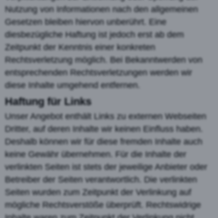
Nutzung von Informationen nach den allgemeinen
Gesetzen bleiben hiervon unberührt. Eine
diesbezügliche Haftung ist jedoch erst ab dem
Zeitpunkt der Kenntnis einer konkreten
Rechtsverletzung möglich. Bei Bekanntwerden von
entsprechenden Rechtsverletzungen werden wir
diese Inhalte umgehend entfernen.
Haftung für Links
Unser Angebot enthält Links zu externen Webseiten
Dritter, auf deren Inhalte wir keinen Einfluss haben.
Deshalb können wir für diese fremden Inhalte auch
keine Gewähr übernehmen. Für die Inhalte der
verlinkten Seiten ist stets der jeweilige Anbieter oder
Betreiber der Seiten verantwortlich. Die verlinkten
Seiten wurden zum Zeitpunkt der Verlinkung auf
mögliche Rechtsverstöße überprüft. Rechtswidrige
Inhalte waren zum Zeitpunkt der Verlinkung nicht