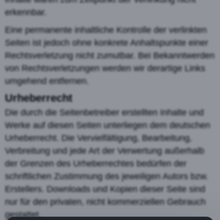
erkennbar.
Eine permanente inhaltliche Kontrolle der verlinkten
Seiten ist jedoch ohne konkrete Anhaltspunkte einer
Rechtsverletzung nicht zumutbar. Bei Bekanntwerden
von Rechtsverletzungen werden wir derartige Links
umgehend entfernen.
Urheberrecht
Die durch die Seitenbetreiber erstellten Inhalte und
Werke auf diesen Seiten unterliegen dem deutschen
Urheberrecht. Die Vervielfältigung, Bearbeitung,
Verbreitung und jede Art der Verwertung außerhalb
der Grenzen des Urheberrechtes bedürfen der
schriftlichen Zustimmung des jeweiligen Autors bzw.
Erstellers. Downloads und Kopien dieser Seite sind
nur für den privaten, nicht kommerziellen Gebrauch
gestattet.