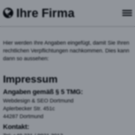
Ihre Firma
Hier werden Ihre Angaben eingefügt, damit Sie Ihren
rechtlichen Verpflichtungen nachkommen. Dies kann
dann so aussehen:
Impressum
Angaben gemäß § 5 TMG:
Webdesign & SEO Dortmund
Aplerbecker Str. 451c
44287 Dortmund
Kontakt: