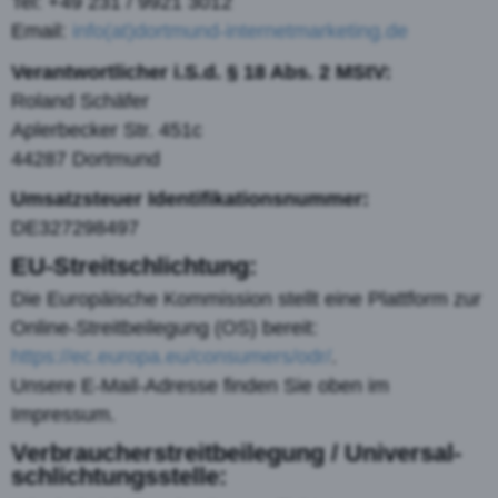
Tel: +49 231 / 9921 3012
Email:
info(at)dortmund-internetmarketing.de
Verantwortlicher i.S.d. § 18 Abs. 2 MStV:
Roland Schäfer
Aplerbecker Str. 451c
44287 Dortmund
Umsatzsteuer Identifikationsnummer:
DE327298497
EU-Streitschlichtung:
Die Europäische Kommission stellt eine Plattform zur
Online-Streitbeilegung (OS) bereit:
https://ec.europa.eu/consumers/odr/
.
Unsere E-Mail-Adresse finden Sie oben im
Impressum.
Verbraucher­streit­beilegung / Universal­
schlichtungs­stelle: